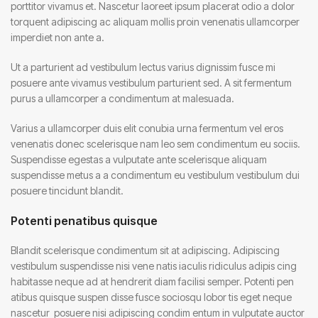
porttitor vivamus et. Nascetur laoreet ipsum placerat odio a dolor
torquent adipiscing ac aliquam mollis proin venenatis ullamcorper
imperdiet non ante a.
Ut a parturient ad vestibulum lectus varius dignissim fusce mi
posuere ante vivamus vestibulum parturient sed. A sit fermentum
purus a ullamcorper a condimentum at malesuada.
Varius a ullamcorper duis elit conubia urna fermentum vel eros
venenatis donec scelerisque nam leo sem condimentum eu sociis.
Suspendisse egestas a vulputate ante scelerisque aliquam
suspendisse metus a a condimentum eu vestibulum vestibulum dui
posuere tincidunt blandit.
Potenti penatibus quisque
Blandit scelerisque condimentum sit at adipiscing. Adipiscing
vestibulum suspendisse nisi vene natis iaculis ridiculus adipis cing
habitasse neque ad at hendrerit diam facilisi semper. Potenti pen
atibus quisque suspen disse fusce sociosqu lobor tis eget neque
nascetur posuere nisi adipiscing condim entum in vulputate auctor