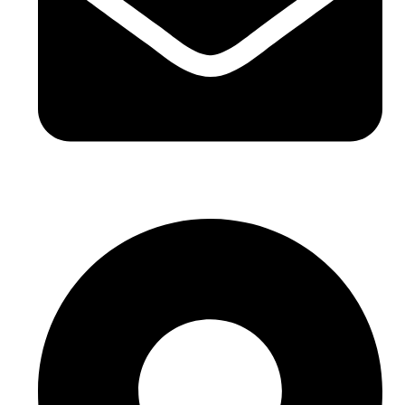
hello@buhumaid.ae