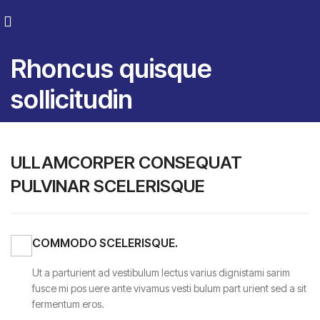
Rhoncus quisque
sollicitudin
ULLAMCORPER CONSEQUAT
PULVINAR SCELERISQUE
COMMODO SCELERISQUE.
Ut a parturient ad vestibulum lectus varius dignistami sarim
fusce mi pos uere ante vivamus vesti bulum part urient sed a sit
fermentum eros.