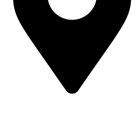
Street 95, Jebel Ali Industrial Area 1 Dubai, United Arab
Emirates
Our Categories
Bulk Jellies