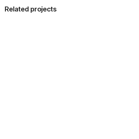
Related projects
Et vestibulum quis a suspendisse
Decor