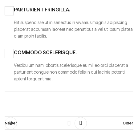
PARTURIENT FRINGILLA.
Elit suspendisse ut in senectus in vivamus magnis adipiscing
placerat accumsan laoreet nec penatibus a vel ut ipsum platea
diam proin facilis.
COMMODO SCELERISQUE.
Vestibulum nam lobortis scelerisque eu mi leo orci placerat a
parturient congue non commodo felis in dui lacinia potenti
aptent torquent mia.
Newer
Older